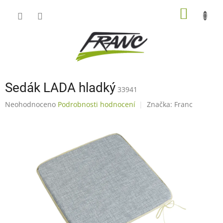
Přejít
NÁKUP
na
obsah
KOŠÍK
Sedák LADA hladký
33941
Průměrné
Neohodnoceno
Podrobnosti hodnocení
Značka:
Franc
hodnocení
produktu
je
0,0
z
5
hvězdiček.