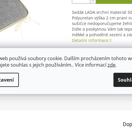
Sedák LADA vrchní materiál 5
Polyuretan výška 2 cm praní n
sušičce nedoporučujeme žehli
židle a poskytnou Vám tak tepe
měkké a pohodlné sezení a zár
Detailní informace
web používá soubory cookie. Dalším procházením tohoto 
ujete souhlas s jejich používáním.. Více informací
zde
.
TISK
ZEPTAT SE
tavení
Souhl
Dop