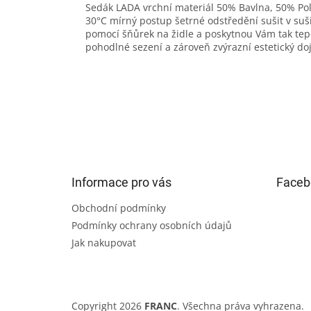
Sedák LADA vrchní materiál 50% Bavlna, 50% Po
30°C mírný postup šetrné odstředění sušit v su
pomocí šňůrek na židle a poskytnou Vám tak tep
pohodlné sezení a zároveň zvýrazní estetický do
Z
á
p
a
t
Informace pro vás
Faceb
í
Obchodní podmínky
Podmínky ochrany osobních údajů
Jak nakupovat
Copyright 2026
FRANC
. Všechna práva vyhrazena.