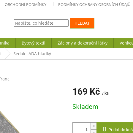
OBCHODNÍ PODMÍNKY
PODMÍNKY OCHRANY OSOBNÍCH ÚDAJŮ
HLEDAT
hnika
Bytový textil
Záclony a dekorační látky
Venkov
i
Sedák LADA hladký
Franc
169 Kč
/ ks
Měrná
Skladem
cena:
Přidat do koš