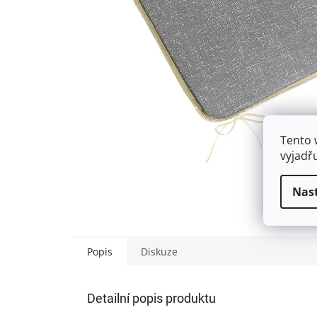
Tento 
vyjadř
Nas
Popis
Diskuze
Detailní popis produktu