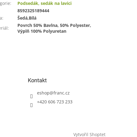
gorie
:
Podsedák, sedák na lavici
:
8592325189444
a
:
Šedá,Bílá
Povrch 50% Bavlna, 50% Polyester,
riál
:
Výplň 100% Polyuretan
Kontakt
eshop
@
franc.cz
+420 606 723 233
Vytvořil Shoptet