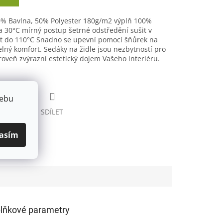
0% Bavlna, 50% Polyester 180g/m2 výplň 100%
a 30°C mírný postup šetrné odstředění sušit v
t do 110°C Snadno se upevní pomocí šňůrek na
lný komfort. Sedáky na židle jsou nezbytností pro
oveň zvýrazní estetický dojem Vašeho interiéru.
webu
HLÍDAT
SDÍLET
asím
lňkové parametry