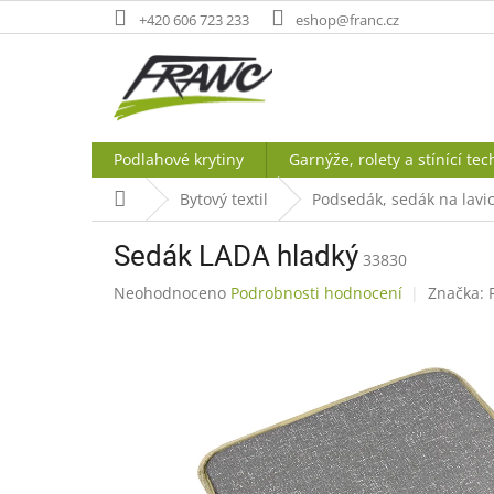
Přejít
+420 606 723 233
eshop@franc.cz
na
obsah
Podlahové krytiny
Garnýže, rolety a stínící tec
Domů
Bytový textil
Podsedák, sedák na lavic
Sedák LADA hladký
33830
Průměrné
Neohodnoceno
Podrobnosti hodnocení
Značka:
hodnocení
produktu
je
0,0
z
5
hvězdiček.