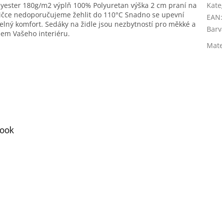
lyester 180g/m2 výplň 100% Polyuretan výška 2 cm praní na
Kate
šičce nedoporučujeme žehlit do 110°C Snadno se upevní
EAN
elný komfort. Sedáky na židle jsou nezbytností pro měkké a
Barv
jem Vašeho interiéru.
Mate
ook