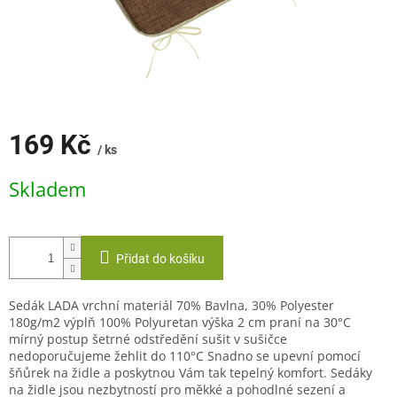
169 Kč
/ ks
Měrná
Skladem
cena:
Přidat do košíku
Sedák LADA vrchní materiál 70% Bavlna, 30% Polyester
180g/m2 výplň 100% Polyuretan výška 2 cm praní na 30°C
mírný postup šetrné odstředění sušit v sušičce
nedoporučujeme žehlit do 110°C Snadno se upevní pomocí
šňůrek na židle a poskytnou Vám tak tepelný komfort. Sedáky
na židle jsou nezbytností pro měkké a pohodlné sezení a