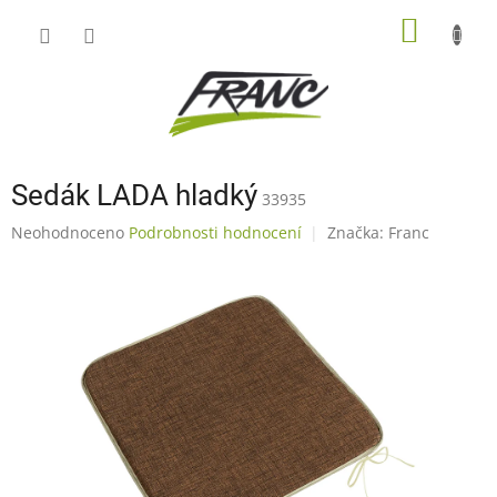
Přejít
NÁKUP
na
obsah
KOŠÍK
Sedák LADA hladký
33935
Průměrné
Neohodnoceno
Podrobnosti hodnocení
Značka:
Franc
hodnocení
produktu
je
0,0
z
5
hvězdiček.