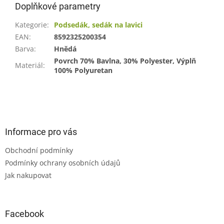
Doplňkové parametry
Kategorie
:
Podsedák, sedák na lavici
EAN
:
8592325200354
Barva
:
Hnědá
Povrch 70% Bavlna, 30% Polyester, Výplň
Materiál
:
100% Polyuretan
Z
á
p
a
Informace pro vás
t
Obchodní podmínky
í
Podmínky ochrany osobních údajů
Jak nakupovat
Facebook