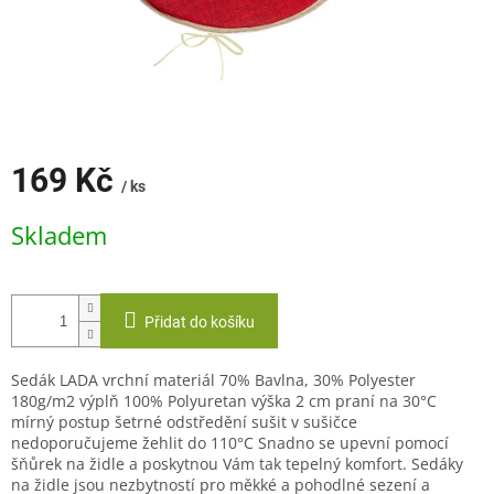
169 Kč
/ ks
Měrná
Skladem
cena:
Přidat do košíku
Sedák LADA vrchní materiál 70% Bavlna, 30% Polyester
180g/m2 výplň 100% Polyuretan výška 2 cm praní na 30°C
mírný postup šetrné odstředění sušit v sušičce
nedoporučujeme žehlit do 110°C Snadno se upevní pomocí
šňůrek na židle a poskytnou Vám tak tepelný komfort. Sedáky
na židle jsou nezbytností pro měkké a pohodlné sezení a