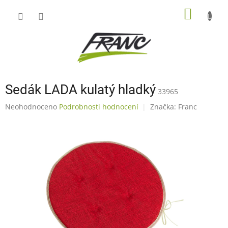
Přejít
NÁKUP
na
obsah
KOŠÍK
Sedák LADA kulatý hladký
33965
Průměrné
Neohodnoceno
Podrobnosti hodnocení
Značka:
Franc
hodnocení
produktu
je
0,0
z
5
hvězdiček.