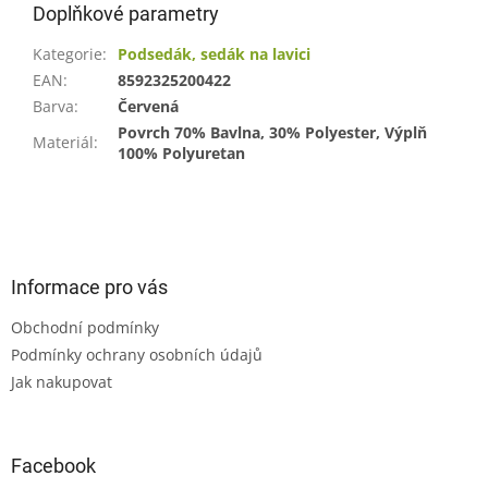
Doplňkové parametry
Kategorie
:
Podsedák, sedák na lavici
EAN
:
8592325200422
Barva
:
Červená
Povrch 70% Bavlna, 30% Polyester, Výplň
Materiál
:
100% Polyuretan
Z
á
p
a
Informace pro vás
t
Obchodní podmínky
í
Podmínky ochrany osobních údajů
Jak nakupovat
Facebook