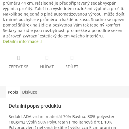
průměru 44 cm. Následně je předpřipravený sedák vycpán
výplní a prošitý. Záleží na výsledném rozložení výplně a prošití.
Nakolik se nejedná o plně automatizovanou výrobu, může dojít
k mírné odchylce v průměru u každého kusu. Snadno se upevní
pomocí šňůrek na židle a poskytnou Vám tak tepelný komfort.
Sedáky na židle jsou nezbytností pro měkké a pohodlné sezení
a zároveň zvýrazní estetický dojem Vašeho interiéru.
Detailní informace
ZEPTAT SE
HLÍDAT
SDÍLET
Popis
Diskuze
Detailní popis produktu
Sedák LADA vrchní materiál 70% Bavlna, 30% polyester
180g/m2 výplň 90% Polyuretan ( molitanová drť ), 10%
Polypropylen ( netkaná textilie ) výška cca 5 cm praní na