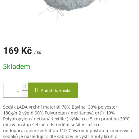
169 Kč
/ ks
Měrná
Skladem
cena:
Přidat do košíku
Sedák LADA vrchní materiál 70% Bavlna, 30% polyester
180g/m2 výplň 90% Polyuretan ( molitanová drť ), 10%
Polypropylen ( netkaná textilie ) výška cca 5 cm praní na 30°C
mírný postup šetrné odstředění sušit v sušičce
nedoporučujeme žehlit do 110°C Výrobní postup u zmíněných
sedáků je následující: dle šablony je vystřihnutý kruh o