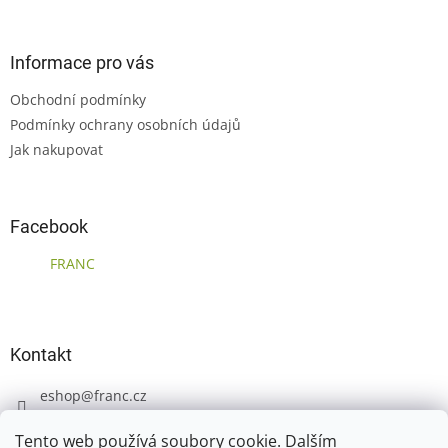
á
p
a
Informace pro vás
t
Obchodní podmínky
í
Podmínky ochrany osobních údajů
Jak nakupovat
Facebook
FRANC
Kontakt
eshop
@
franc.cz
+420 606 723 233
Tento web používá soubory cookie. Dalším