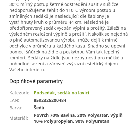
30°C mírný postup šetrné odstředění sušit v sušičce
nedoporučujeme žehlit do 110°C Výrobní postup u
zmíněných sedáků je následující: dle šablony je
vystřihnutý kruh o průměru 44 cm. Následně je
předpřipravený sedák vycpán výplní a prošitý. Záleží na
výsledném rozložení výplně a prošití. Nakolik se nejedná
o plně automatizovanou výrobu, může dojít k mírné
odchylce v průměru u každého kusu. Snadno se upevní
pomocí šňůrek na židle a poskytnou Vám tak tepelný
komfort. Sedáky na židle jsou nezbytností pro měkké a
pohodlné sezení a zároveň zvýrazní estetický dojem
Vašeho interiéru.
Doplňkové parametry
Kategorie
:
Podsedák, sedák na lavici
EAN
:
8592325200484
Barva
:
Šedá
Povrch 70% Bavlna, 30% Polyester, Výplň
Materiál
:
10% Polypropylen, 90% Polyuretan
Z