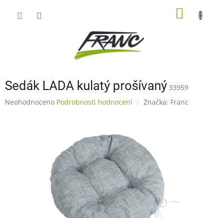
Přejít
NÁKUP
na
obsah
KOŠÍK
Sedák LADA kulatý prošívaný
33959
Průměrné
Neohodnoceno
Podrobnosti hodnocení
Značka:
Franc
hodnocení
produktu
je
0,0
z
5
hvězdiček.