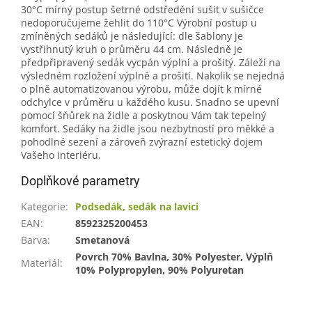
30°C mírný postup šetrné odstředění sušit v sušičce
nedoporučujeme žehlit do 110°C Výrobní postup u
zmíněných sedáků je následující: dle šablony je
vystřihnutý kruh o průměru 44 cm. Následně je
předpřipravený sedák vycpán výplní a prošitý. Záleží na
výsledném rozložení výplně a prošití. Nakolik se nejedná
o plně automatizovanou výrobu, může dojít k mírné
odchylce v průměru u každého kusu. Snadno se upevní
pomocí šňůrek na židle a poskytnou Vám tak tepelný
komfort. Sedáky na židle jsou nezbytností pro měkké a
pohodlné sezení a zároveň zvýrazní estetický dojem
Vašeho interiéru.
Doplňkové parametry
Kategorie
:
Podsedák, sedák na lavici
EAN
:
8592325200453
Barva
:
Smetanová
Povrch 70% Bavlna, 30% Polyester, Výplň
Materiál
:
10% Polypropylen, 90% Polyuretan
Z