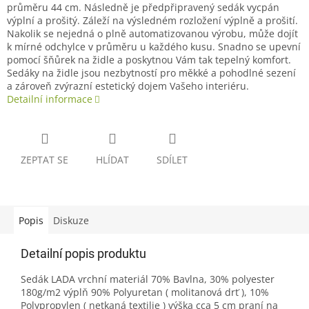
průměru 44 cm. Následně je předpřipravený sedák vycpán
výplní a prošitý. Záleží na výsledném rozložení výplně a prošití.
Nakolik se nejedná o plně automatizovanou výrobu, může dojít
k mírné odchylce v průměru u každého kusu. Snadno se upevní
pomocí šňůrek na židle a poskytnou Vám tak tepelný komfort.
Sedáky na židle jsou nezbytností pro měkké a pohodlné sezení
a zároveň zvýrazní estetický dojem Vašeho interiéru.
Detailní informace
ZEPTAT SE
HLÍDAT
SDÍLET
Popis
Diskuze
Detailní popis produktu
Sedák LADA vrchní materiál 70% Bavlna, 30% polyester
180g/m2 výplň 90% Polyuretan ( molitanová drť ), 10%
Polypropylen ( netkaná textilie ) výška cca 5 cm praní na