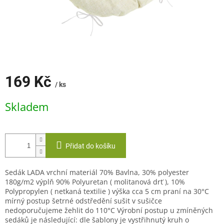
169 Kč
/ ks
Měrná
Skladem
cena:
Přidat do košíku
Sedák LADA vrchní materiál 70% Bavlna, 30% polyester
180g/m2 výplň 90% Polyuretan ( molitanová drť ), 10%
Polypropylen ( netkaná textilie ) výška cca 5 cm praní na 30°C
mírný postup šetrné odstředění sušit v sušičce
nedoporučujeme žehlit do 110°C Výrobní postup u zmíněných
sedáků je následující: dle šablony je vystřihnutý kruh o