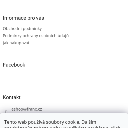
á
p
a
Informace pro vás
t
Obchodní podmínky
í
Podmínky ochrany osobních údajů
Jak nakupovat
Facebook
Kontakt
eshop
@
franc.cz
+420 606 723 233
Tento web používá soubory cookie. Dalším