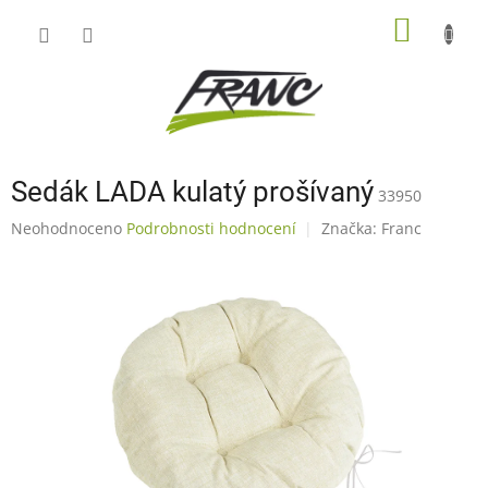
Přejít
NÁKUP
na
obsah
KOŠÍK
Sedák LADA kulatý prošívaný
33950
Průměrné
Neohodnoceno
Podrobnosti hodnocení
Značka:
Franc
hodnocení
produktu
je
0,0
z
5
hvězdiček.