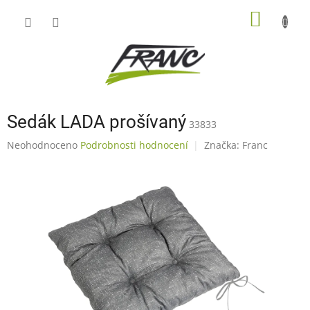
Přejít
NÁKUP
na
obsah
KOŠÍK
Sedák LADA prošívaný
33833
Průměrné
Neohodnoceno
Podrobnosti hodnocení
Značka:
Franc
hodnocení
produktu
je
0,0
z
5
hvězdiček.