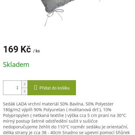
169 Kč
/ ks
Měrná
Skladem
cena:
Přidat do košíku
Sedák LADA vrchní materiál 50% Bavlna, 50% Polyester
180g/m2 výplň 90% Polyuretan ( molitanová drť ), 10%
Polypropylen ( netkaná textilie ) výška cca 5 cm praní na 30°C
mírný postup šetrné odstředění sušit v sušičce
nedoporučujeme žehlit do 110°C rozměr sedáku je orientační,
délka strany je cca 38 - 40cm Snadno se upevní pomocí šňůrek