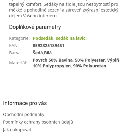
tepelný komfort. Sedáky na židle jsou nezbytností pro
měkké a pohodlné sezení a zároveň zvýrazní estetický
dojem Vašeho interiéru.
Doplňkové parametry
Kategorie
:
Podsedák, sedák na lavici
EAN
:
8592325189451
Barva
:
Šedá,Bílá
Povrch 50% Bavlna, 50% Polyester, Výplň
Materiál
:
10% Polypropylen, 90% Polyuretan
Z
á
p
a
Informace pro vás
t
Obchodní podmínky
í
Podmínky ochrany osobních údajů
Jak nakupovat