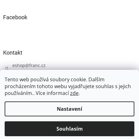
Facebook
Kontakt
eshop
@
franc.cz
+420 606 723 233
Tento web používá soubory cookie. Dalším
procházením tohoto webu vyjadřujete souhlas s jejich
používáním.. Více informací
zde
.
Nastavení
Vytvořil Shoptet
Souhlasím
Copyright 2026
FRANC
. Všechna práva vyhrazena.