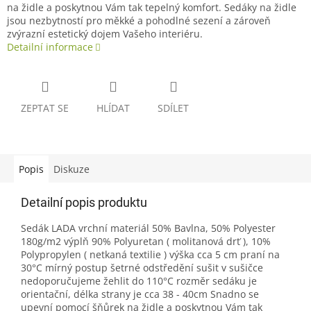
na židle a poskytnou Vám tak tepelný komfort. Sedáky na židle
jsou nezbytností pro měkké a pohodlné sezení a zároveň
zvýrazní estetický dojem Vašeho interiéru.
Detailní informace
ZEPTAT SE
HLÍDAT
SDÍLET
Popis
Diskuze
Detailní popis produktu
Sedák LADA vrchní materiál 50% Bavlna, 50% Polyester
180g/m2 výplň 90% Polyuretan ( molitanová drť ), 10%
Polypropylen ( netkaná textilie ) výška cca 5 cm praní na
30°C mírný postup šetrné odstředění sušit v sušičce
nedoporučujeme žehlit do 110°C rozměr sedáku je
orientační, délka strany je cca 38 - 40cm Snadno se
upevní pomocí šňůrek na židle a poskytnou Vám tak