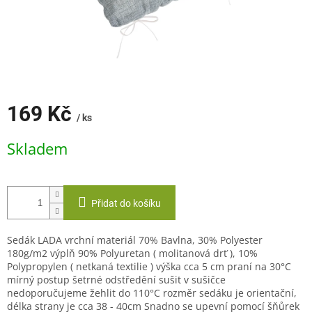
169 Kč
/ ks
Měrná
Skladem
cena:
Přidat do košíku
Sedák LADA vrchní materiál 70% Bavlna, 30% Polyester
180g/m2 výplň 90% Polyuretan ( molitanová drť ), 10%
Polypropylen ( netkaná textilie ) výška cca 5 cm praní na 30°C
mírný postup šetrné odstředění sušit v sušičce
nedoporučujeme žehlit do 110°C rozměr sedáku je orientační,
délka strany je cca 38 - 40cm Snadno se upevní pomocí šňůrek