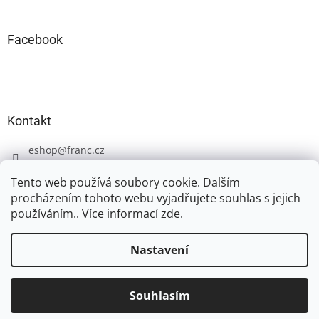
Facebook
Kontakt
eshop
@
franc.cz
+420 606 723 233
Tento web používá soubory cookie. Dalším
procházením tohoto webu vyjadřujete souhlas s jejich
používáním.. Více informací
zde
.
Nastavení
Vytvořil Shoptet
Souhlasím
Copyright 2026
FRANC
. Všechna práva vyhrazena.