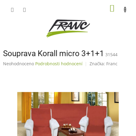
Přejít
NÁKUP
na
obsah
KOŠÍK
Souprava Korall micro 3+1+1
31544
Průměrné
Neohodnoceno
Podrobnosti hodnocení
Značka:
Franc
hodnocení
produktu
je
0,0
z
5
hvězdiček.