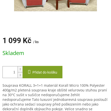
1 099 Kč
/ ks
Měrná
Skladem
cena:
Přidat do košíku
Souprava KORALL 3+1+1 materiál Korall Micro 100% Polyester
400g/m2 pletená souprava kraje obšité velurovou stuhou praní
na 30°C sušit v sušičce nedoporučujeme žehlit
nedoporučujeme Tato luxusní jednobarevná souprava poslouží
jako ochrana sedací soupravy před poškozením nebo jako
dekorační doplněk obývacího pokoje. Velice snadno se