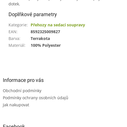
dotek.
Doplňkové parametry
Kategorie
:
Přehozy na sedací soupravy
EAN
:
8592325009827
Barva
:
Terrakota
Materiál
:
100% Polyester
Z
á
p
a
Informace pro vás
t
Obchodní podmínky
í
Podmínky ochrany osobních údajů
Jak nakupovat
Facebook