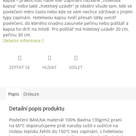
kapsa – praktičnost nade vše! Zapínání nazvané „hotelová
kapsa“ nebo také „hotelový uzávěr“ je ideální všude tam, kde se
povlečení mění často nebo kde se vám nechce zdržovat s jinými
typy zapínání. Hotelovou kapsu tvoří přesah látky uvnitř
povlečení, do kterého snadno zasunete peřinu nebo polštář a
kapsa ho drží na místě. Pro polštář má hotelový uzávěr 20 cm,
peřinu 30 cm.
Detailní informace
ZEPTAT SE
HLÍDAT
SDÍLET
Popis
Diskuze
Detailní popis produktu
Povlečení BAVLNA materiál 100% Bavlna 135g/m2 praní
na 60°C doporučujeme prát naruby sušit v sušičce na
nízkou teplotu žehlit do 150°C bez zapínání, s hotelovou