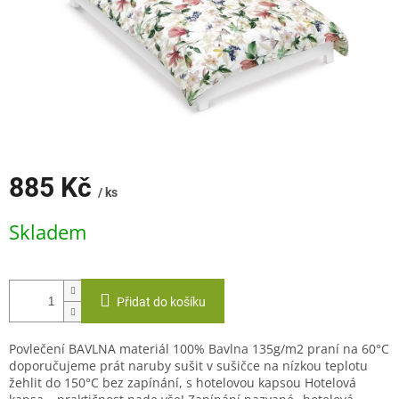
885 Kč
/ ks
Měrná
Skladem
cena:
Přidat do košíku
Povlečení BAVLNA materiál 100% Bavlna 135g/m2 praní na 60°C
doporučujeme prát naruby sušit v sušičce na nízkou teplotu
žehlit do 150°C bez zapínání, s hotelovou kapsou Hotelová