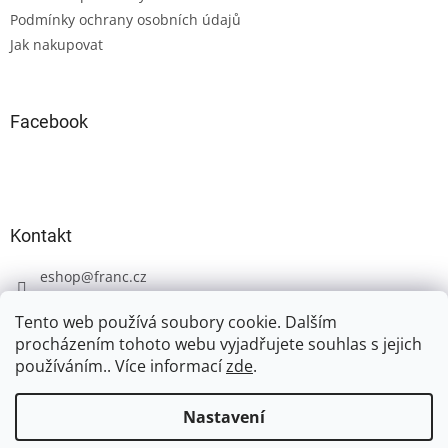
í
Podmínky ochrany osobních údajů
Jak nakupovat
Facebook
Kontakt
eshop
@
franc.cz
+420 606 723 233
Tento web používá soubory cookie. Dalším
procházením tohoto webu vyjadřujete souhlas s jejich
používáním.. Více informací
zde
.
Nastavení
Vytvořil Shoptet