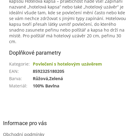
kapsou Hotelová kapsa – praktičnost nade vše! Zapínání
nazvané „hotelová kapsa“ nebo také „hotelový uzávěr“ je
ideální všude tam, kde se povlečení mění často nebo kde
se vám nechce zdržovat s jinými typy zapínání. Hotelovou
kapsu tvoří přesah látky uvnitř povlečení, do kterého
snadno zasunete peřinu nebo polštář a kapsa ho drží na
místě. Pro polštář má hotelový uzávěr 20 cm, peřinu 30
cm.
Doplňkové parametry
Kategorie
:
Povlečení s hotelovým uzávěrem
EAN
:
8592325180205
Barva
:
Růžová,Zelená
Materiál
:
100% Bavlna
Z
á
p
a
Informace pro vás
t
Obchodní podmínky