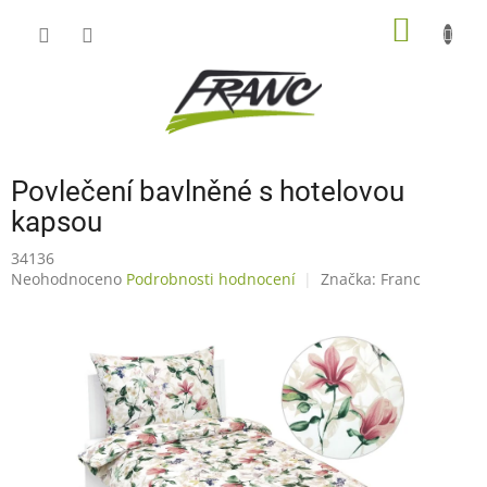
Přejít
NÁKUP
na
obsah
KOŠÍK
Povlečení bavlněné s hotelovou
kapsou
34136
Průměrné
Neohodnoceno
Podrobnosti hodnocení
Značka:
Franc
hodnocení
produktu
je
0,0
z
5
hvězdiček.