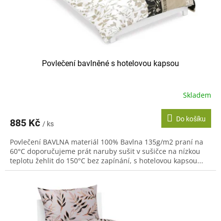
k
t
ů
Povlečení bavlněné s hotelovou kapsou
Skladem
Do košíku
885 Kč
/ ks
Povlečení BAVLNA materiál 100% Bavlna 135g/m2 praní na
60°C doporučujeme prát naruby sušit v sušičce na nízkou
teplotu žehlit do 150°C bez zapínání, s hotelovou kapsou...