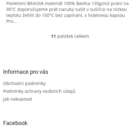
Povlečení BAVLNA materiál 100% Bavlna 135g/m2 praní na
95°C doporučujeme prát naruby sušit v sušičce na nízkou
teplotu žehlit do 150°C bez zapínání, s hotelovou kapsou
Pro...
11
položek celkem
O
v
l
Z
á
á
d
p
a
a
Informace pro vás
c
t
í
Obchodní podmínky
í
p
Podmínky ochrany osobních údajů
r
v
Jak nakupovat
k
y
v
ý
Facebook
p
i
s