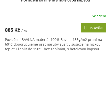
Povlečení bavlněné s hotelovou kapsou
Skladem
Do košíku
885 Kč
/ ks
Povlečení BAVLNA materiál 100% Bavlna 135g/m2 praní na
60°C doporučujeme prát naruby sušit v sušičce na nízkou
teplotu žehlit do 150°C bez zapínání, s hotelovou kapsou...