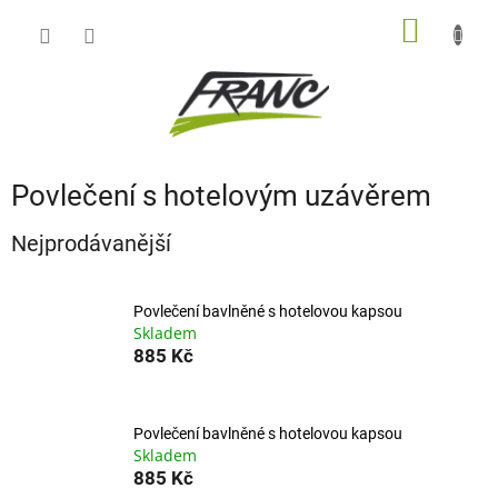
Přejít
NÁKUP
na
obsah
KOŠÍK
Povlečení s hotelovým uzávěrem
Nejprodávanější
Povlečení bavlněné s hotelovou kapsou
Skladem
885 Kč
Povlečení bavlněné s hotelovou kapsou
Skladem
885 Kč