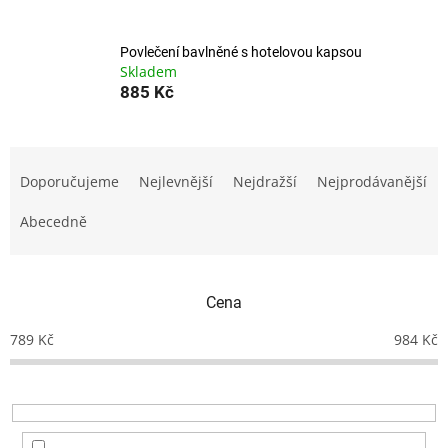
Povlečení bavlněné s hotelovou kapsou
Skladem
885 Kč
Ř
a
Doporučujeme
Nejlevnější
Nejdražší
Nejprodávanější
z
e
Abecedně
n
í
p
Cena
r
o
789
Kč
984
Kč
d
u
k
t
ů