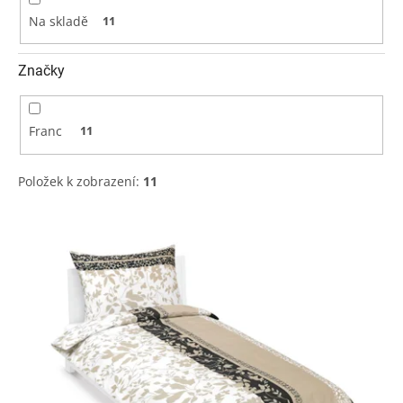
Na skladě
11
Značky
Franc
11
Položek k zobrazení:
11
V
ý
p
i
s
p
r
o
d
u