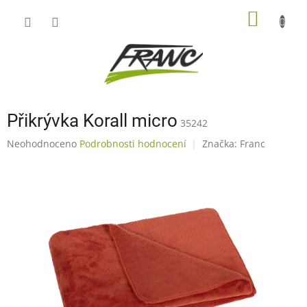
Přejít
NÁKUP
na
obsah
KOŠÍK
Přikrývka Korall micro
35242
Průměrné
Neohodnoceno
Podrobnosti hodnocení
Značka:
Franc
hodnocení
produktu
je
0,0
z
5
hvězdiček.