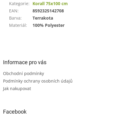
Kategorie
:
Korall 75x100 cm
EAN
:
8592325142708
Barva
:
Terrakota
Materiál
:
100% Polyester
Z
á
p
a
Informace pro vás
t
Obchodní podmínky
í
Podmínky ochrany osobních údajů
Jak nakupovat
Facebook