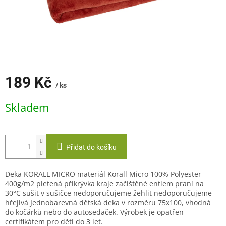
189 Kč
/ ks
Měrná
Skladem
cena:
Přidat do košíku
Deka KORALL MICRO materiál Korall Micro 100% Polyester
400g/m2 pletená přikrývka kraje začištěné entlem praní na
30°C sušit v sušičce nedoporučujeme žehlit nedoporučujeme
hřejivá Jednobarevná dětská deka v rozměru 75x100, vhodná
do kočárků nebo do autosedaček. Výrobek je opatřen
certifikátem pro děti do 3 let.