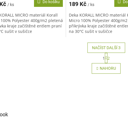
Do košíku
Do
 Kč
189 Kč
/ ks
/ ks
KORALL MICRO materiál Korall
Deka KORALL MICRO materiál K
 100% Polyester 400g/m2 pletená
Micro 100% Polyester 400g/m2
ývka kraje začištěné entlem praní
přikrývka kraje začištěné entl
C sušit v sušičce
na 30°C sušit v sušičce
oručujeme žehlit
nedoporučujeme žehlit
oručujeme...
nedoporučujeme...
NAČÍST DALŠÍ 3
S
1
2
t
O
r
v
NAHORU
á
l
n
á
k
d
o
a
v
c
á
í
n
p
í
r
ook
v
k
y