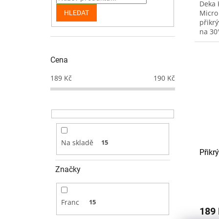
Deka 
Micro
HLEDAT
přikr
na 30°
nedop
nedop
Cena
189
Kč
190
Kč
Na skladě
15
Přikr
Značky
Franc
15
189