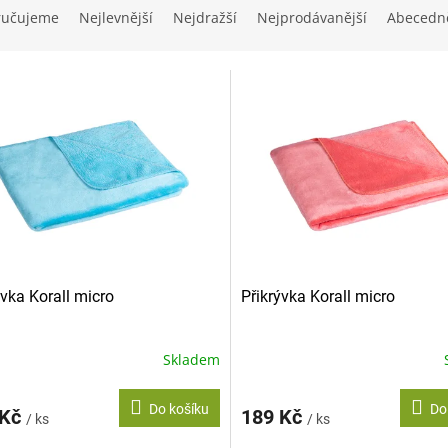
ručujeme
Nejlevnější
Nejdražší
Nejprodávanější
Abecedn
ývka Korall micro
Přikrývka Korall micro
Skladem
Do košíku
Do
 Kč
189 Kč
/ ks
/ ks