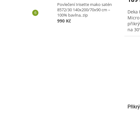
Povlečení Irisette mako satén
8572/30 140x200/70x90 cm –
Deka 
100% bavlna, zip
Micro
990 Kč
přikr
na 30°
nedop
nedop
Přikr