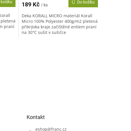
 košíku
Do košíku
189 Kč
/ ks
orall
Deka KORALL MICRO materiál Korall
 pletená
Micro 100% Polyester 400g/m2 pletená
em praní
přikrývka kraje začištěné entlem praní
na 30°C sušit v sušičce
nedoporučujeme žehlit
nedoporučujeme...
Kontakt
eshop
@
franc.cz