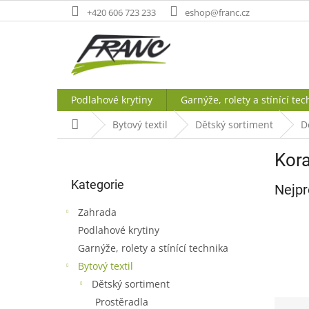
Přejít
+420 606 723 233
eshop@franc.cz
na
obsah
Podlahové krytiny
Garnýže, rolety a stínící tec
Domů
Bytový textil
Dětský sortiment
D
P
Kor
o
Přeskočit
s
Kategorie
kategorie
Nejpr
t
r
Zahrada
a
Podlahové krytiny
n
Garnýže, rolety a stínící technika
n
í
Bytový textil
p
Dětský sortiment
a
Prostěradla
Ř