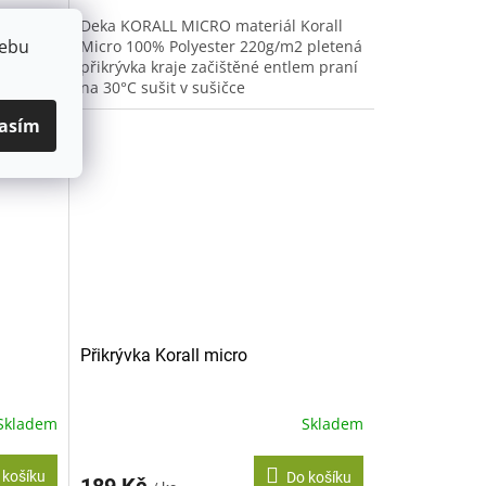
orall
Deka KORALL MICRO materiál Korall
webu
 pletená
Micro 100% Polyester 220g/m2 pletená
em praní
přikrývka kraje začištěné entlem praní
na 30°C sušit v sušičce
nedoporučujeme žehlit
asím
nedoporučujeme...
Přikrývka Korall micro
Skladem
Skladem
 košíku
Do košíku
189 Kč