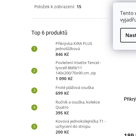
Položek k zobrazení:
15
Deka 
Tento 
Micro
přikr
vyjadř
na 30°
nedop
Top 6 produktů
Nas
nedop
Přikrývka KIRA PLUS
jednolůžková
846 Kč
Povlečení Irisette Tencel -
lyocell 8669/11
140x200/70x90 cm ,zip
1 090 Kč
Froté plážová osuška
699 Kč
Přikr
Ručník a osuška, kolekce
Quatro
395 Kč
Kovová jednokolejnička T1 -
uchycení do stropu
200 Kč
189