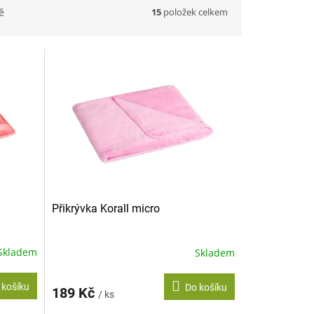
15
položek celkem
ě
Přikrývka Korall micro
Skladem
Skladem
 košíku
Do košíku
189 Kč
/ ks