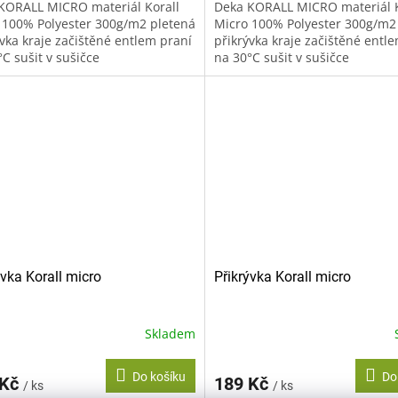
KORALL MICRO materiál Korall
Deka KORALL MICRO materiál K
 100% Polyester 300g/m2 pletená
Micro 100% Polyester 300g/m2
ývka kraje začištěné entlem praní
přikrývka kraje začištěné entl
C sušit v sušičce
na 30°C sušit v sušičce
oručujeme žehlit
nedoporučujeme žehlit
oručujeme...
nedoporučujeme...
ývka Korall micro
Přikrývka Korall micro
Skladem
Do košíku
Do
 Kč
189 Kč
/ ks
/ ks