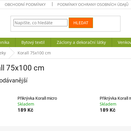
OBCHODNÍ PODMÍNKY
PODMÍNKY OCHRANY OSOBNÍCH ÚDAJŮ
HLEDAT
hnika
Bytový textil
Záclony a dekorační látky
Venkov
eky
Korall 75x100 cm
all 75x100 cm
odávanější
Přikrývka Korall micro
Přikrývka Korall 
Skladem
Skladem
189 Kč
189 Kč