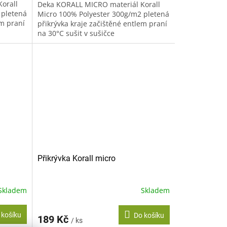
orall
Deka KORALL MICRO materiál Korall
 pletená
Micro 100% Polyester 300g/m2 pletená
em praní
přikrývka kraje začištěné entlem praní
na 30°C sušit v sušičce
nedoporučujeme žehlit
nedoporučujeme...
Přikrývka Korall micro
Skladem
Skladem
 košíku
Do košíku
189 Kč
/ ks