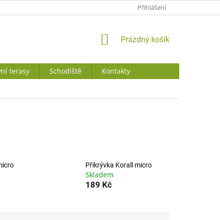
JAK NAKUPOVAT
Přihlášení
NÁKUPNÍ
Prázdný košík
KOŠÍK
ní terasy
Schodiště
Kontakty
micro
Přikrývka Korall micro
Skladem
189 Kč