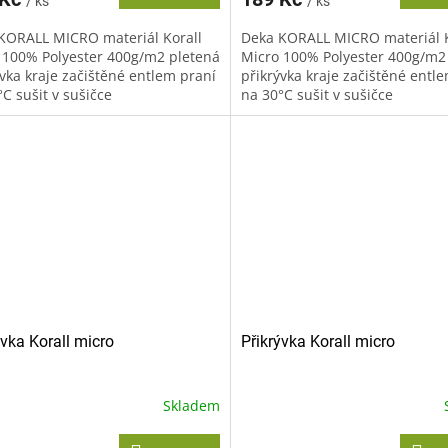
/ ks
/ ks
KORALL MICRO materiál Korall
Deka KORALL MICRO materiál K
 100% Polyester 400g/m2 pletená
Micro 100% Polyester 400g/m2
ývka kraje začištěné entlem praní
přikrývka kraje začištěné entl
C sušit v sušičce
na 30°C sušit v sušičce
oručujeme žehlit
nedoporučujeme žehlit
oručujeme...
nedoporučujeme...
ývka Korall micro
Přikrývka Korall micro
Skladem