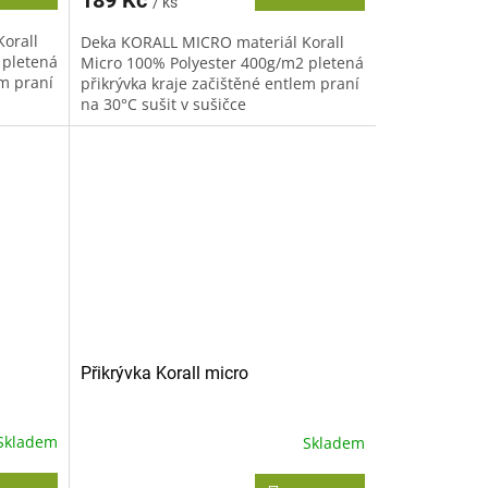
/ ks
orall
Deka KORALL MICRO materiál Korall
 pletená
Micro 100% Polyester 400g/m2 pletená
em praní
přikrývka kraje začištěné entlem praní
na 30°C sušit v sušičce
nedoporučujeme žehlit
nedoporučujeme...
Přikrývka Korall micro
Skladem
Skladem