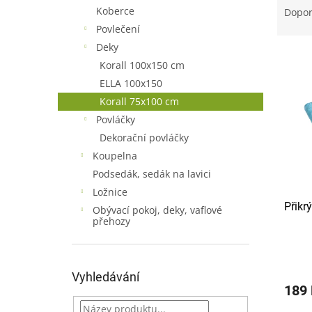
n
a
Koberce
Dopo
e
z
Povlečení
l
e
Deky
V
n
Korall 100x150 cm
ý
í
ELLA 100x150
p
p
i
r
Korall 75x100 cm
s
o
Povláčky
p
d
Dekorační povláčky
r
u
Koupelna
o
k
Podsedák, sedák na lavici
d
t
Ložnice
u
ů
Přikr
k
Obývací pokoj, deky, vaflové
přehozy
t
ů
Vyhledávání
189