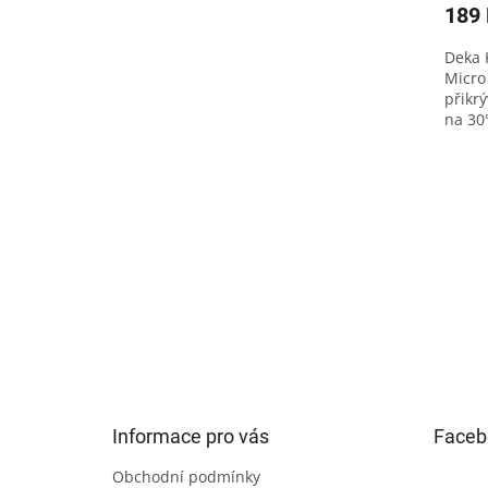
189
Deka 
Micro
přikr
na 30°
nedop
nedop
Z
á
p
a
t
Informace pro vás
Faceb
í
Obchodní podmínky