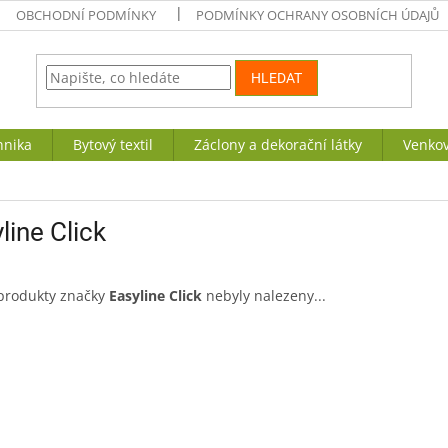
OBCHODNÍ PODMÍNKY
PODMÍNKY OCHRANY OSOBNÍCH ÚDAJŮ
HLEDAT
hnika
Bytový textil
Záclony a dekorační látky
Venkov
line Click
produkty značky
Easyline Click
nebyly nalezeny...