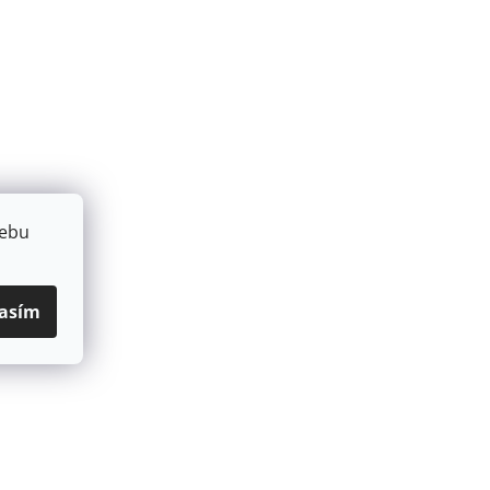
webu
asím