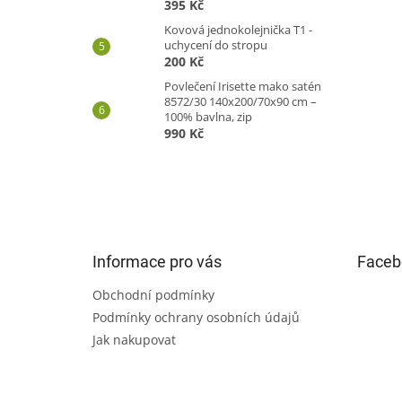
395 Kč
Kovová jednokolejnička T1 -
uchycení do stropu
200 Kč
Povlečení Irisette mako satén
8572/30 140x200/70x90 cm –
100% bavlna, zip
990 Kč
Z
á
p
a
t
Informace pro vás
Faceb
í
Obchodní podmínky
Podmínky ochrany osobních údajů
Jak nakupovat