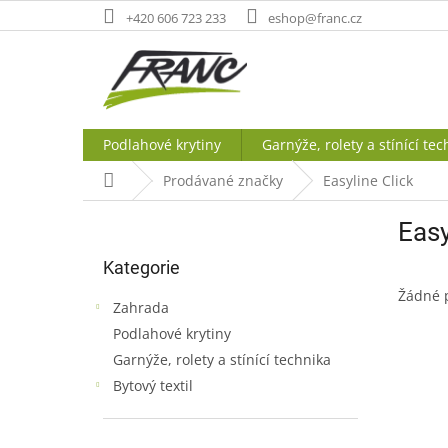
Přejít
+420 606 723 233
eshop@franc.cz
na
obsah
Podlahové krytiny
Garnýže, rolety a stínící tec
Domů
Prodávané značky
Easyline Click
P
Easy
o
Přeskočit
s
Kategorie
kategorie
t
Žádné 
r
Zahrada
a
Podlahové krytiny
n
Garnýže, rolety a stínící technika
n
í
Bytový textil
p
a