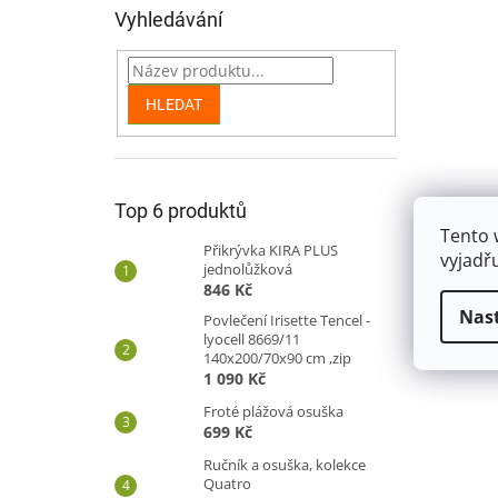
n
Vyhledávání
e
l
HLEDAT
Top 6 produktů
Tento 
Přikrývka KIRA PLUS
vyjadř
jednolůžková
846 Kč
Nas
Povlečení Irisette Tencel -
lyocell 8669/11
140x200/70x90 cm ,zip
1 090 Kč
Froté plážová osuška
699 Kč
Ručník a osuška, kolekce
Quatro