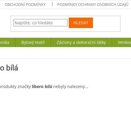
OBCHODNÍ PODMÍNKY
PODMÍNKY OCHRANY OSOBNÍCH ÚDAJŮ
HLEDAT
hnika
Bytový textil
Záclony a dekorační látky
Venkov
ro bílá
produkty značky
libero bílá
nebyly nalezeny...