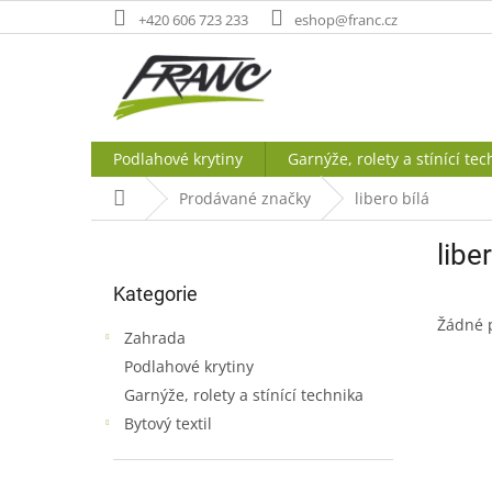
Přejít
+420 606 723 233
eshop@franc.cz
na
obsah
Podlahové krytiny
Garnýže, rolety a stínící tec
Domů
Prodávané značky
libero bílá
P
libe
o
Přeskočit
s
Kategorie
kategorie
t
Žádné 
r
Zahrada
a
Podlahové krytiny
n
Garnýže, rolety a stínící technika
n
í
Bytový textil
p
a