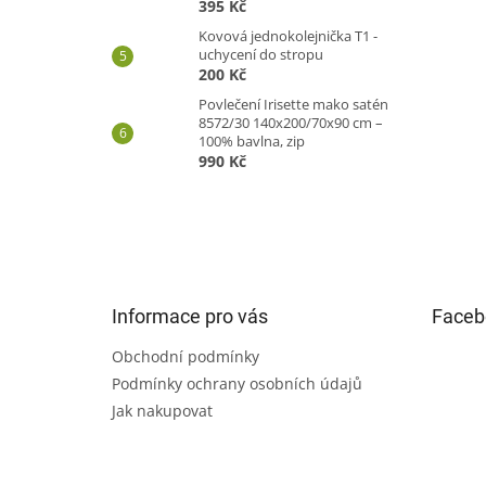
395 Kč
Kovová jednokolejnička T1 -
uchycení do stropu
200 Kč
Povlečení Irisette mako satén
8572/30 140x200/70x90 cm –
100% bavlna, zip
990 Kč
Z
á
p
a
t
Informace pro vás
Faceb
í
Obchodní podmínky
Podmínky ochrany osobních údajů
Jak nakupovat