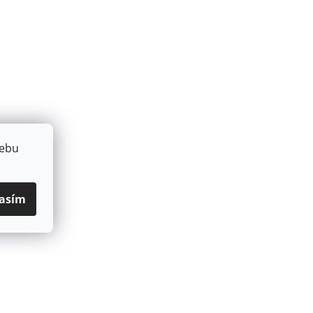
webu
asím