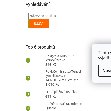
n
Vyhledávání
e
l
HLEDAT
Top 6 produktů
Tento 
Přikrývka KIRA PLUS
vyjadř
jednolůžková
846 Kč
Nas
Povlečení Irisette Tencel -
lyocell 8669/11
140x200/70x90 cm ,zip
1 090 Kč
Froté plážová osuška
699 Kč
Ručník a osuška, kolekce
Quatro