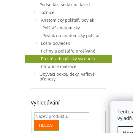
n
Podsedák, sedák na lavici
e
Ložnice
l
Anatomický polštář, povlak
Polštář anatomický
Povlak na anatomický polštář
Ložní povlečení
Peřiny a polštáře prošívané
Prostěradla (český výrobek)
Chrániče matrace
Obývací pokoj, deky, vaflové
přehozy
Vyhledávání
Tento 
vyjadř
HLEDAT