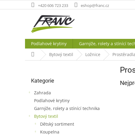
Přejít
+420 606 723 233
eshop@franc.cz
na
obsah
Podlahové krytiny
Garnýže, rolety a stínící tec
Domů
Bytový textil
Ložnice
Prostěradla
P
Pros
o
Přeskočit
s
Kategorie
kategorie
Nejpr
t
r
Zahrada
a
Podlahové krytiny
n
Garnýže, rolety a stínící technika
n
í
Bytový textil
p
Dětský sortiment
a
Koupelna