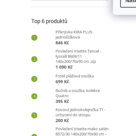
Nas
Top 6 produktů
Přikrývka KIRA PLUS
jednolůžková
846 Kč
Povlečení Irisette Tencel -
lyocell 8669/11
140x200/70x90 cm ,zip
1 090 Kč
Froté plážová osuška
699 Kč
Ručník a osuška, kolekce
Quatro
395 Kč
Kovová jednokolejnička T1 -
uchycení do stropu
200 Kč
Povlečení Irisette mako satén
8572/30 140x200/70x90 cm –