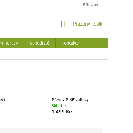
JAK NAKUPOVAT
Přihlášení
NÁKUPNÍ
Prázdný košík
KOŠÍK
ní terasy
Schodiště
Kontakty
ový
Přehoz PIKE vaflový
Skladem
1 499 Kč