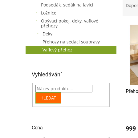
n
a
Podsedák, sedák na lavici
Dopo
e
z
Ložnice
l
e
Obývací pokoj, deky, vaflové
V
n
přehozy
ý
í
Deky
p
p
Přehozy na sedací soupravy
i
r
Vaflový přehoz
s
o
p
d
r
u
o
k
Vyhledávání
d
t
u
ů
Přeho
k
HLEDAT
t
ů
999
Cena