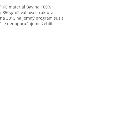
PIKE materiál Bavlna 100%
a 350g/m2 vaflová struktura
 na 30°C na jemný program sušit
ičce nedoporučujeme žehlit
oručujeme, není nutné díky
é...
O
v
l
á
d
a
c
í
p
r
v
k
y
v
ý
p
i