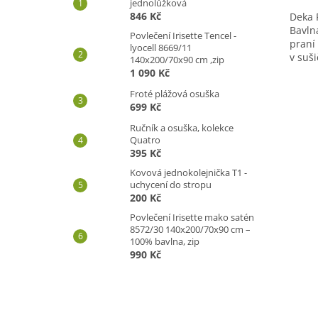
jednolůžková
846 Kč
Deka 
Bavln
Povlečení Irisette Tencel -
praní
lyocell 8669/11
v suš
140x200/70x90 cm ,zip
nedop
1 090 Kč
vaflov
Froté plážová osuška
699 Kč
Ručník a osuška, kolekce
Quatro
395 Kč
Kovová jednokolejnička T1 -
uchycení do stropu
200 Kč
Povlečení Irisette mako satén
8572/30 140x200/70x90 cm –
100% bavlna, zip
990 Kč
Z
á
p