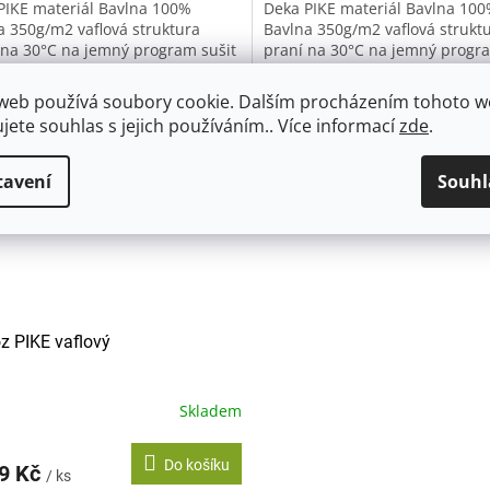
PIKE materiál Bavlna 100%
Deka PIKE materiál Bavlna 10
a 350g/m2 vaflová struktura
Bavlna 350g/m2 vaflová strukt
 na 30°C na jemný program sušit
praní na 30°C na jemný progra
ičce nedoporučujeme žehlit
v sušičce nedoporučujeme žehl
oručujeme, není nutné díky
nedoporučujeme, není nutné d
web používá soubory cookie. Dalším procházením tohoto 
é...
vaflové...
ujete souhlas s jejich používáním.. Více informací
zde
.
tavení
Souhl
z PIKE vaflový
Skladem
Do košíku
99 Kč
/ ks