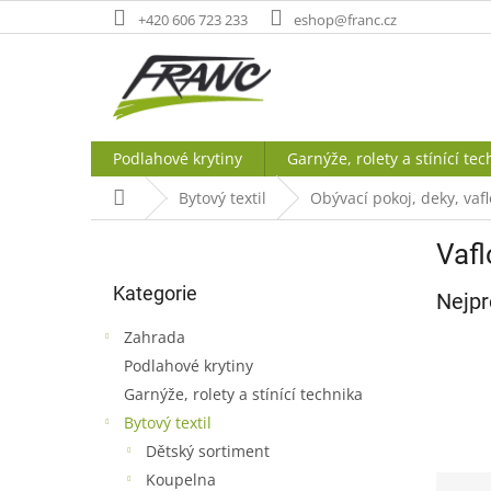
Přejít
+420 606 723 233
eshop@franc.cz
na
obsah
Podlahové krytiny
Garnýže, rolety a stínící tec
Domů
Bytový textil
Obývací pokoj, deky, vaf
P
Vafl
o
Přeskočit
s
Kategorie
kategorie
Nejpr
t
r
Zahrada
a
Podlahové krytiny
n
Garnýže, rolety a stínící technika
n
í
Bytový textil
p
Dětský sortiment
a
Koupelna
Ř