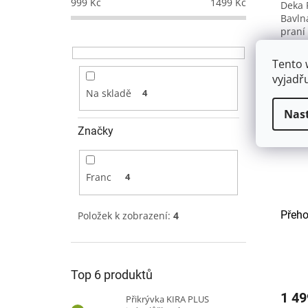
999
Kč
1499
Kč
Deka 
Bavln
praní
v suš
nedop
Tento 
vaflov
vyjadř
Na skladě
4
Nas
Značky
Franc
4
Přeho
Položek k zobrazení:
4
Top 6 produktů
1 4
Přikrývka KIRA PLUS