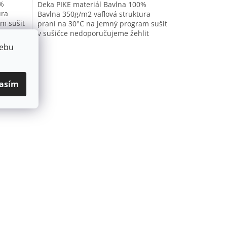
0%
Deka PIKE materiál Bavlna 100%
ura
Bavlna 350g/m2 vaflová struktura
m sušit
praní na 30°C na jemný program sušit
it
v sušičce nedoporučujeme žehlit
íky
nedoporučujeme, není nutné díky
webu
vaflové...
asím