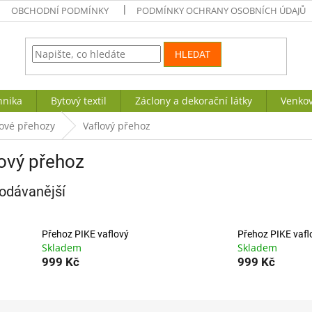
OBCHODNÍ PODMÍNKY
PODMÍNKY OCHRANY OSOBNÍCH ÚDAJŮ
HLEDAT
hnika
Bytový textil
Záclony a dekorační látky
Venkov
lové přehozy
Vaflový přehoz
ový přehoz
odávanější
Přehoz PIKE vaflový
Přehoz PIKE vafl
Skladem
Skladem
999 Kč
999 Kč