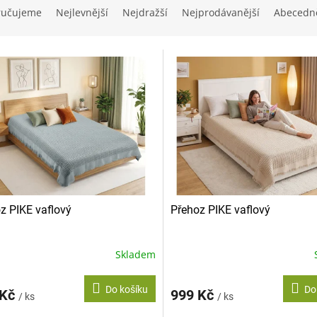
ručujeme
Nejlevnější
Nejdražší
Nejprodávanější
Abecedn
z PIKE vaflový
Přehoz PIKE vaflový
Skladem
Do košíku
Do
 Kč
999 Kč
/ ks
/ ks