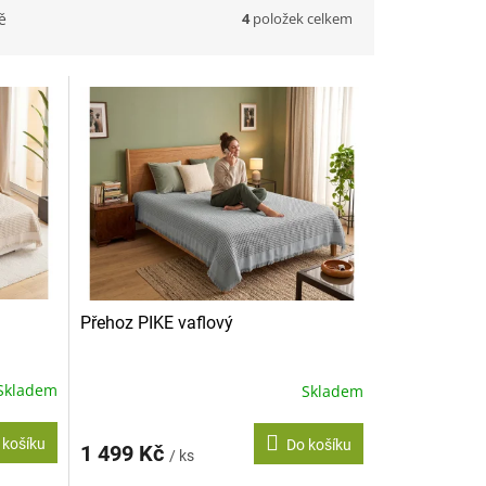
4
položek celkem
ě
Přehoz PIKE vaflový
Skladem
Skladem
 košíku
Do košíku
1 499 Kč
/ ks