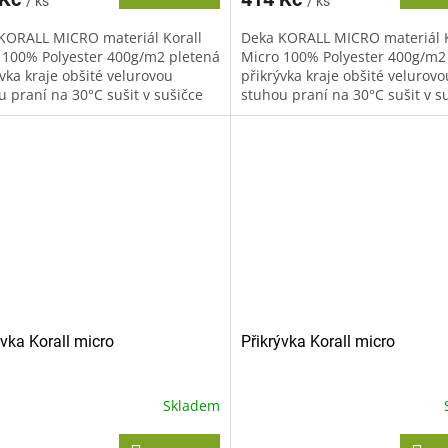
/ ks
/ ks
KORALL MICRO materiál Korall
Deka KORALL MICRO materiál K
 100% Polyester 400g/m2 pletená
Micro 100% Polyester 400g/m2
vka kraje obšité velurovou
přikrývka kraje obšité velurovo
u praní na 30°C sušit v sušičce
stuhou praní na 30°C sušit v s
oručujeme žehlit...
nedoporučujeme žehlit...
ývka Korall micro
Přikrývka Korall micro
Skladem