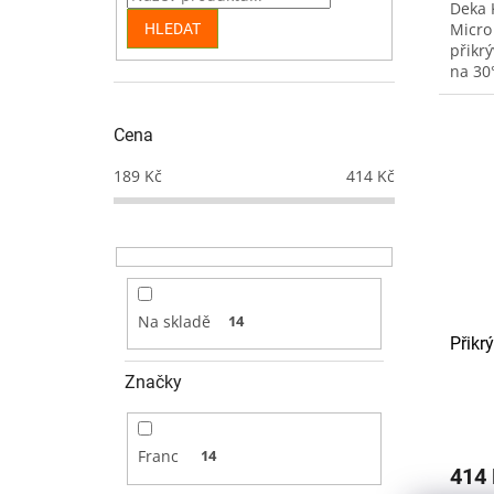
Deka 
Micro
HLEDAT
přikr
na 30°
nedop
nedop
Cena
189
Kč
414
Kč
Na skladě
14
Přikr
Značky
Franc
14
414