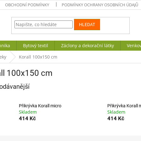
OBCHODNÍ PODMÍNKY
PODMÍNKY OCHRANY OSOBNÍCH ÚDAJŮ
HLEDAT
hnika
Bytový textil
Záclony a dekorační látky
Venkov
eky
Korall 100x150 cm
all 100x150 cm
odávanější
Přikrývka Korall micro
Přikrývka Korall 
Skladem
Skladem
414 Kč
414 Kč