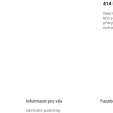
414
Deka 
Micro
přikrý
stuho
nedop
Z
á
p
a
t
Informace pro vás
Faceb
í
Obchodní podmínky