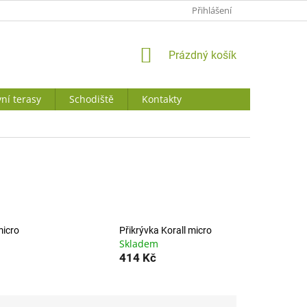
JAK NAKUPOVAT
Přihlášení
NÁKUPNÍ
Prázdný košík
KOŠÍK
ní terasy
Schodiště
Kontakty
micro
Přikrývka Korall micro
Skladem
414 Kč