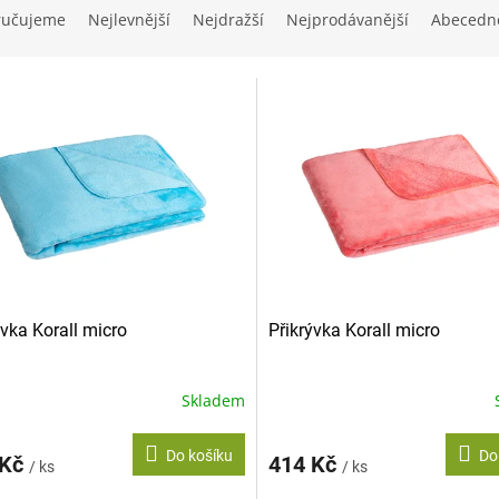
ručujeme
Nejlevnější
Nejdražší
Nejprodávanější
Abecedn
ývka Korall micro
Přikrývka Korall micro
Skladem
Do košíku
Do
 Kč
414 Kč
/ ks
/ ks