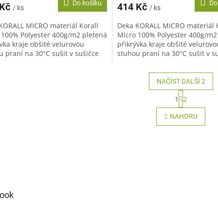
Do košíku
Do
 Kč
414 Kč
/ ks
/ ks
KORALL MICRO materiál Korall
Deka KORALL MICRO materiál K
 100% Polyester 400g/m2 pletená
Micro 100% Polyester 400g/m2
vka kraje obšité velurovou
přikrývka kraje obšité velurovo
u praní na 30°C sušit v sušičce
stuhou praní na 30°C sušit v s
oručujeme žehlit...
nedoporučujeme žehlit...
NAČÍST DALŠÍ 2
S
1
2
t
O
r
v
NAHORU
á
l
n
á
k
d
o
a
v
c
á
í
n
p
í
r
ook
v
k
y