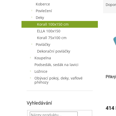
n
a
Koberce
Dopo
e
z
Povlečení
l
e
Deky
V
n
Korall 100x150 cm
ý
í
ELLA 100x150
p
p
i
r
Korall 75x100 cm
s
o
Povláčky
p
d
Dekorační povláčky
r
u
Koupelna
o
k
Podsedák, sedák na lavici
d
t
Ložnice
u
ů
Přikr
k
Obývací pokoj, deky, vaflové
přehozy
t
ů
Vyhledávání
414