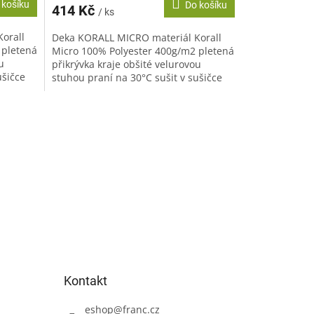
 košíku
Do košíku
414 Kč
/ ks
orall
Deka KORALL MICRO materiál Korall
 pletená
Micro 100% Polyester 400g/m2 pletená
u
přikrývka kraje obšité velurovou
ušičce
stuhou praní na 30°C sušit v sušičce
nedoporučujeme žehlit...
Kontakt
eshop
@
franc.cz