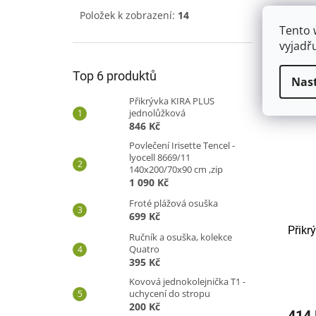
Položek k zobrazení:
14
Deka 
Tento 
Micro
přikr
vyjadř
na 30°
nedop
Top 6 produktů
Nas
nedop
Přikrývka KIRA PLUS
jednolůžková
846 Kč
Povlečení Irisette Tencel -
lyocell 8669/11
140x200/70x90 cm ,zip
1 090 Kč
Froté plážová osuška
699 Kč
Přikr
Ručník a osuška, kolekce
Quatro
395 Kč
Kovová jednokolejnička T1 -
uchycení do stropu
200 Kč
414