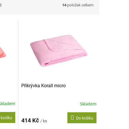
14
položek celkem
ě
Přikrývka Korall micro
Skladem
Skladem
 košíku
Do košíku
414 Kč
/ ks