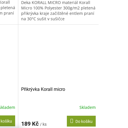
orall
Deka KORALL MICRO materiál Korall
 pletená
Micro 100% Polyester 300g/m2 pletená
em praní
přikrývka kraje začištěné entlem praní
na 30°C sušit v sušičce
nedoporučujeme žehlit
nedoporučujeme...
Přikrývka Korall micro
Skladem
Skladem
 košíku
Do košíku
189 Kč
/ ks