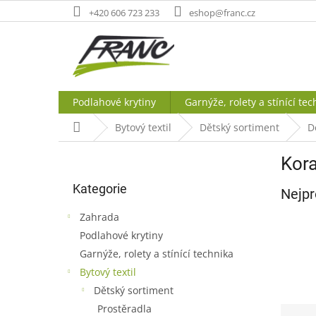
Přejít
+420 606 723 233
eshop@franc.cz
na
obsah
Podlahové krytiny
Garnýže, rolety a stínící tec
Domů
Bytový textil
Dětský sortiment
D
P
Kor
o
Přeskočit
s
Kategorie
kategorie
Nejpr
t
r
Zahrada
a
Podlahové krytiny
n
Garnýže, rolety a stínící technika
n
í
Bytový textil
p
Dětský sortiment
a
Prostěradla
Ř