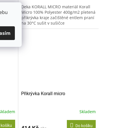
orall
Deka KORALL MICRO materiál Korall
webu
 pletená
Micro 100% Polyester 400g/m2 pletená
u
přikrývka kraje začištěné entlem praní
ušičce
na 30°C sušit v sušičce
nedoporučujeme žehlit
asím
nedoporučujeme...
Přikrývka Korall micro
Skladem
Skladem
 košíku
Do košíku
414 Kč