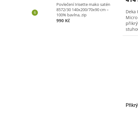
Povlečení Irisette mako satén
8572/30 140x200/70x90 cm –
Deka 
100% bavlna, zip
Micro
990 Kč
přikrý
stuho
nedop
Přikr