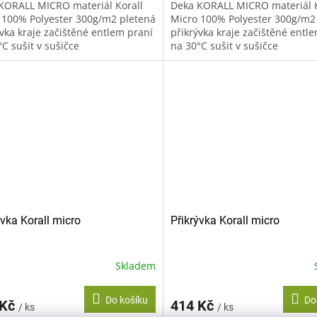
KORALL MICRO materiál Korall
Deka KORALL MICRO materiál K
 100% Polyester 300g/m2 pletená
Micro 100% Polyester 300g/m2
ývka kraje začištěné entlem praní
přikrývka kraje začištěné entl
C sušit v sušičce
na 30°C sušit v sušičce
oručujeme žehlit
nedoporučujeme žehlit
oručujeme...
nedoporučujeme...
ývka Korall micro
Přikrývka Korall micro
Skladem
Do košíku
Do
 Kč
414 Kč
/ ks
/ ks