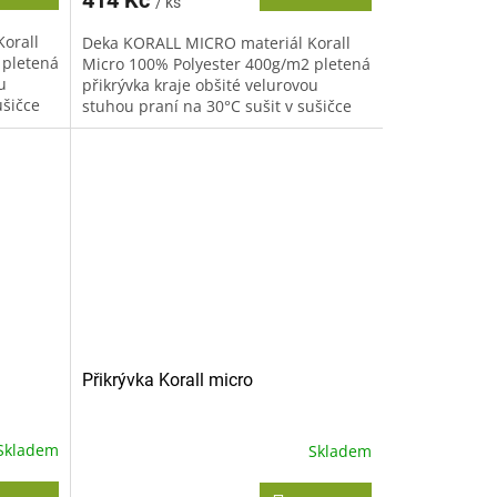
/ ks
orall
Deka KORALL MICRO materiál Korall
 pletená
Micro 100% Polyester 400g/m2 pletená
u
přikrývka kraje obšité velurovou
ušičce
stuhou praní na 30°C sušit v sušičce
nedoporučujeme žehlit...
Přikrývka Korall micro
Skladem
Skladem