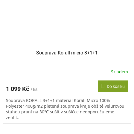
Souprava Korall micro 3+1+1
Skladem
Do košíku
1 099 Kč
/ ks
Souprava KORALL 3+1+1 materiál Korall Micro 100%
Polyester 400g/m2 pletená souprava kraje obšité velurovou
stuhou praní na 30°C sušit v sušičce nedoporučujeme
žehlit...