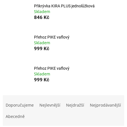
Přikrývka KIRA PLUS jednolůžková
Skladem
846 Kč
Přehoz PIKE vaflový
Skladem
999 Kč
Přehoz PIKE vaflový
Skladem
999 Kč
Ř
a
Doporučujeme
Nejlevnější
Nejdražší
Nejprodávanější
z
e
Abecedně
n