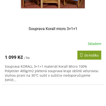
Souprava Korall micro 3+1+1
Skladem
Do košíku
1 099 Kč
/ ks
Souprava KORALL 3+1+1 materiál Korall Micro 100%
Polyester 400g/m2 pletená souprava kraje obšité velurovou
stuhou praní na 30°C sušit v sušičce nedoporučujeme
žehlit...