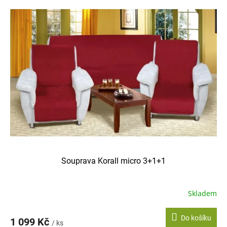
ý
p
i
s
p
r
o
d
u
k
t
ů
Souprava Korall micro 3+1+1
Skladem
Do košíku
1 099 Kč
/ ks