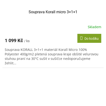
Souprava Korall micro 3+1+1
Skladem
Do košíku
1 099 Kč
/ ks
Souprava KORALL 3+1+1 materiál Korall Micro 100%
Polyester 400g/m2 pletená souprava kraje obšité velurovou
stuhou praní na 30°C sušit v sušičce nedoporučujeme
žehlit...