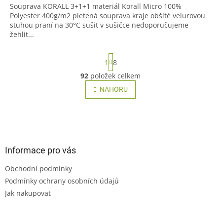
Souprava KORALL 3+1+1 materiál Korall Micro 100%
Polyester 400g/m2 pletená souprava kraje obšité velurovou
stuhou praní na 30°C sušit v sušičce nedoporučujeme
žehlit...
S
1
8
t
r
92
položek celkem
O
á
v
NAHORU
n
l
k
o
á
v
Z
d
á
a
á
n
c
p
í
í
a
Informace pro vás
p
t
r
Obchodní podmínky
í
v
Podmínky ochrany osobních údajů
k
y
Jak nakupovat
v
ý
p