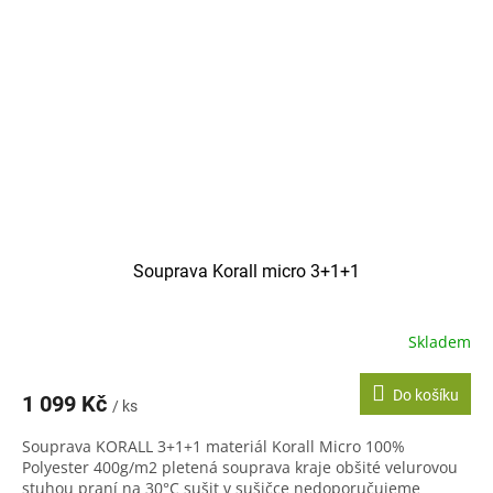
Souprava Korall micro 3+1+1
Skladem
Do košíku
1 099 Kč
/ ks
Souprava KORALL 3+1+1 materiál Korall Micro 100%
Polyester 400g/m2 pletená souprava kraje obšité velurovou
stuhou praní na 30°C sušit v sušičce nedoporučujeme