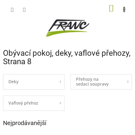
Přejít
NÁKUP
na
obsah
KOŠÍK
Obývací pokoj, deky, vaflové přehozy
,
Strana 8
Přehozy na
Deky
sedací soupravy
Vaflový přehoz
Nejprodávanější