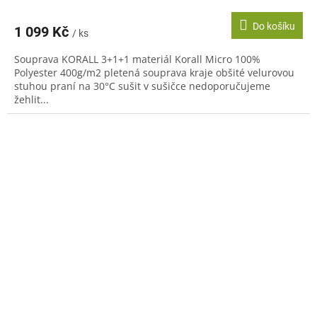
Do košíku
1 099 Kč
/ ks
Souprava KORALL 3+1+1 materiál Korall Micro 100%
Polyester 400g/m2 pletená souprava kraje obšité velurovou
stuhou praní na 30°C sušit v sušičce nedoporučujeme
žehlit...