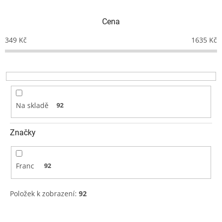
í
p
Cena
r
o
349
Kč
1635
Kč
d
u
k
t
ů
Na skladě
92
Značky
Franc
92
Položek k zobrazení:
92
V